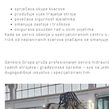
sprječava skupe kvarove
produžuje vijek trajanja stroja
povećava sigurnost djelatnika
smanjuje zastoje i troškove
osigurava pouzdan rad u svim uvjetima
Kada se servis obavlja u specijaliziranom centru s
rizik od neplaniranih kvarova značajno se smanjuje
Treba vam stručan serv
Genesis Grupa pruža profesionalan servis hidraulič
radnih strojeva i građevinske opreme — sve na jed
dugogodišnje iskustvo i specijalizirani tim.