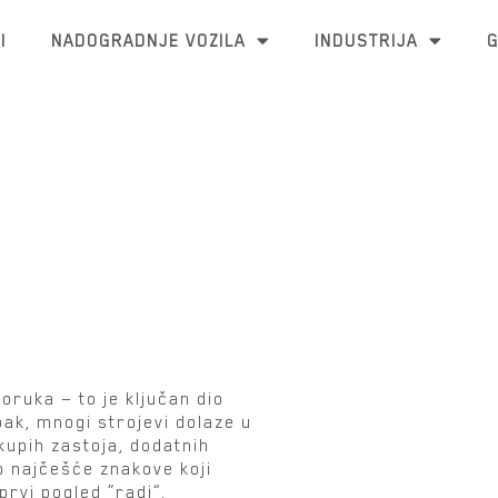
I
NADOGRADNJE VOZILA
INDUSTRIJA
G
ijeme za
ruka — to je ključan dio
pak, mnogi strojevi dolaze u
kupih zastoja, dodatnih
o najčešće znakove koji
prvi pogled “radi”.