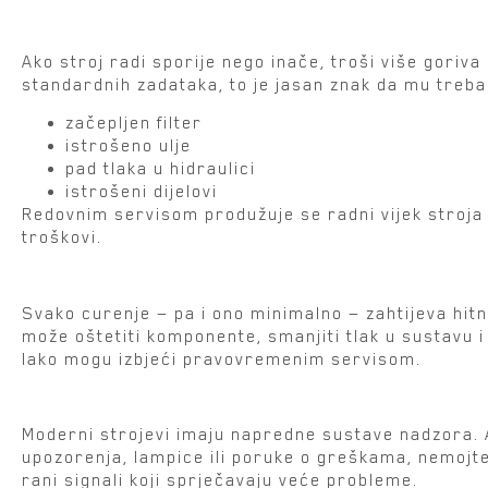
3. Sporiji rad i pad performansi
Ako stroj radi sporije nego inače, troši više goriva 
standardnih zadataka, to je jasan znak da mu treba 
začepljen filter
istrošeno ulje
pad tlaka u hidraulici
istrošeni dijelovi
Redovnim servisom produžuje se radni vijek stroja 
troškovi.
4. Curenje ulja ili goriva
Svako curenje — pa i ono minimalno — zahtijeva hitn
može oštetiti komponente, smanjiti tlak u sustavu i
lako mogu izbjeći pravovremenim servisom.
5. Elektronički sustavi šalju upozorenja
Moderni strojevi imaju napredne sustave nadzora. 
upozorenja, lampice ili poruke o greškama, nemojte 
rani signali koji sprječavaju veće probleme.