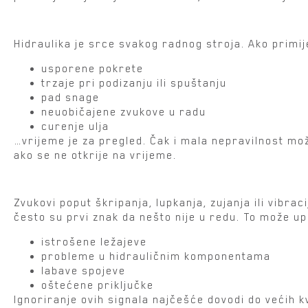
1. Promjene u radu hidraulike
Hidraulika je srce svakog radnog stroja. Ako primije
usporene pokrete
trzaje pri podizanju ili spuštanju
pad snage
neuobičajene zvukove u radu
curenje ulja
…vrijeme je za pregled. Čak i mala nepravilnost mož
ako se ne otkrije na vrijeme.
2. Neobični zvukovi i vibracije
Zvukovi poput škripanja, lupkanja, zujanja ili vibraci
često su prvi znak da nešto nije u redu. To može up
istrošene ležajeve
probleme u hidrauličnim komponentama
labave spojeve
oštećene priključke
Ignoriranje ovih signala najčešće dovodi do većih k