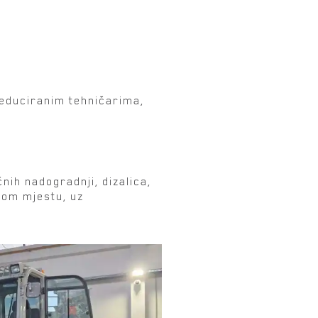
 educiranim tehničarima,
.
is?
nih nadogradnji, dizalica,
nom mjestu, uz