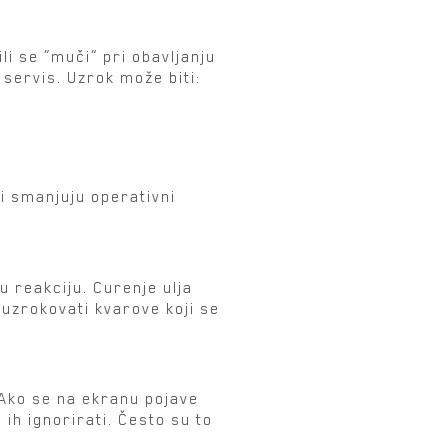
ili se “muči” pri obavljanju
servis. Uzrok može biti:
i smanjuju operativni
u reakciju. Curenje ulja
 uzrokovati kvarove koji se
Ako se na ekranu pojave
ih ignorirati. Često su to