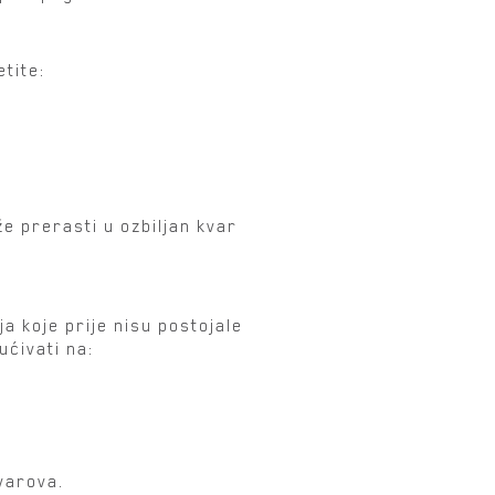
tite:
e prerasti u ozbiljan kvar
ja koje prije nisu postojale
ućivati na:
varova.