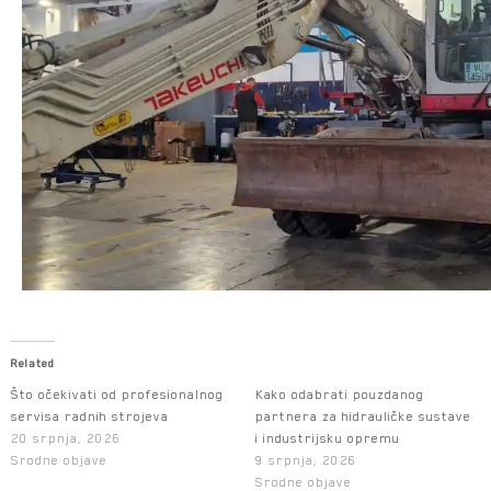
Related
Što očekivati od profesionalnog
Kako odabrati pouzdanog
servisa radnih strojeva
partnera za hidrauličke sustave
20 srpnja, 2026
i industrijsku opremu
Srodne objave
9 srpnja, 2026
Srodne objave