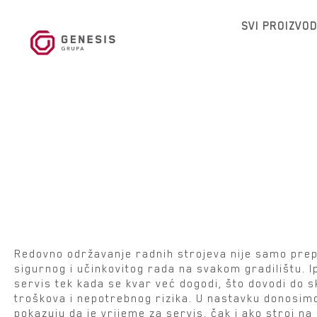
SVI PROIZVOD
Kako prepoznati da je vr
servis radnog stroja?
Redovno održavanje radnih strojeva nije samo prepo
sigurnog i učinkovitog rada na svakom gradilištu. I
servis tek kada se kvar već dogodi, što dovodi do s
troškova i nepotrebnog rizika. U nastavku donosim
pokazuju da je vrijeme za servis, čak i ako stroj na 