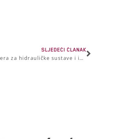
SLJEDEĆI ČLANAK
Kako odabrati pouzdanog partnera za hidrauličke sustave i industrijsku opremu