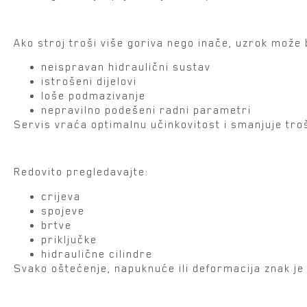
6. Povećana potrošnja goriva
Ako stroj troši više goriva nego inače, uzrok može b
neispravan hidraulični sustav
istrošeni dijelovi
loše podmazivanje
nepravilno podešeni radni parametri
Servis vraća optimalnu učinkovitost i smanjuje tro
7. Vizualni znakovi istrošenosti
Redovito pregledavajte:
crijeva
spojeve
brtve
priključke
hidraulične cilindre
Svako oštećenje, napuknuće ili deformacija znak je
Zašto je pravovremeni s