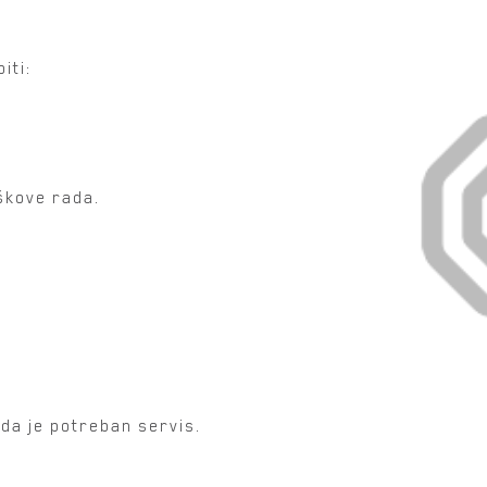
iti:
škove rada.
 da je potreban servis.
ervis važan?