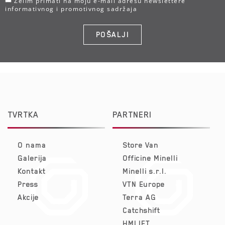
Želim primati na moju e-mail adresu newslettere
informativnog i promotivnog sadržaja
POŠALJI
TVRTKA
PARTNERI
O nama
Store Van
Galerija
Officine Minelli
Kontakt
Minelli s.r.l.
Press
VTN Europe
Akcije
Terra AG
Catchshift
HMLIFT